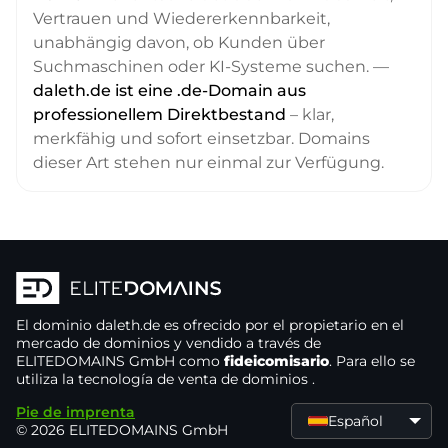
Vertrauen und Wiedererkennbarkeit,
unabhängig davon, ob Kunden über
Suchmaschinen oder KI-Systeme suchen. —
daleth.de ist eine .de-Domain aus
professionellem Direktbestand
– klar,
merkfähig und sofort einsetzbar. Domains
dieser Art stehen nur einmal zur Verfügung.
El dominio
daleth.de
es ofrecido por el propietario
en el
mercado de dominios
y vendido a través de
ELITEDOMAINS GmbH como
fideicomisario
. Para ello se
utiliza la tecnología de venta de dominios
.
Pie de imprenta
Español
© 2026 ELITEDOMAINS GmbH