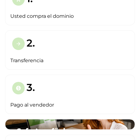
Usted compra el dominio
2.
arrow_forward
Transferencia
3.
paid
Pago al vendedor