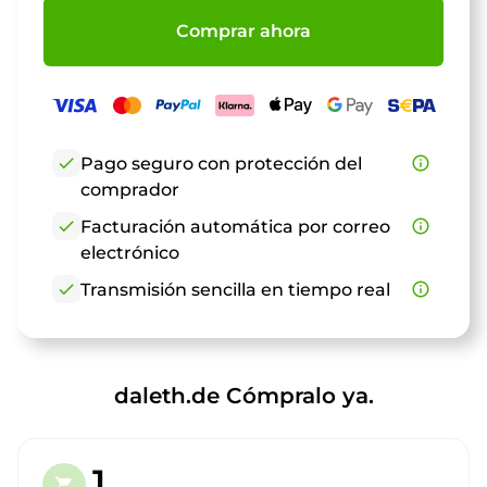
Comprar ahora
check
Pago seguro con protección del
info_outline
comprador
check
Facturación automática por correo
info_outline
electrónico
check
Transmisión sencilla en tiempo real
info_outline
daleth.de Cómpralo ya.
1.
shopping_cart